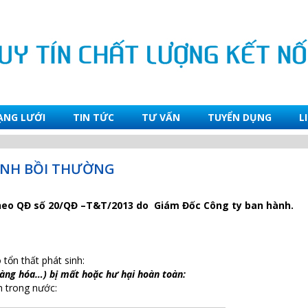
ẠNG LƯỚI
TIN TỨC
TƯ VẤN
TUYỂN DỤNG
L
ỊNH BỒI THƯỜNG
heo QĐ số 20/QĐ –T&T/2013 do Giám Đốc Công ty ban hành.
tổn thất phát sinh:
àng hóa…) bị mất hoặc hư hại hoàn toàn:
 trong nước: