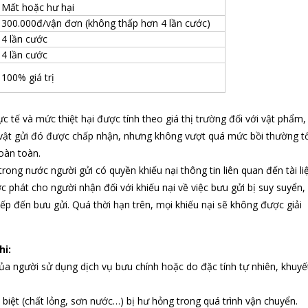
Mất hoặc hư hại
300.000đ/vận đơn (không thấp hơn 4 lần cước)
4 lần cước
4 lần cước
100% giá trị
c tế và mức thiệt hại được tính theo giá thị trường đối với vật phẩm,
/vật gửi đó được chấp nhận, nhưng không vượt quá mức bồi thường tố
oàn toàn.
rong nước người gửi có quyền khiếu nại thông tin liên quan đến tài li
phát cho người nhận đối với khiếu nại về việc bưu gửi bị suy suyển,
iếp đến bưu gửi. Quá thời hạn trên, mọi khiếu nại sẽ không được giải
hi:
ủa người sử dụng dịch vụ bưu chính hoặc do đặc tính tự nhiên, khuyế
iệt (chất lỏng, sơn nước…) bị hư hỏng trong quá trình vận chuyển.