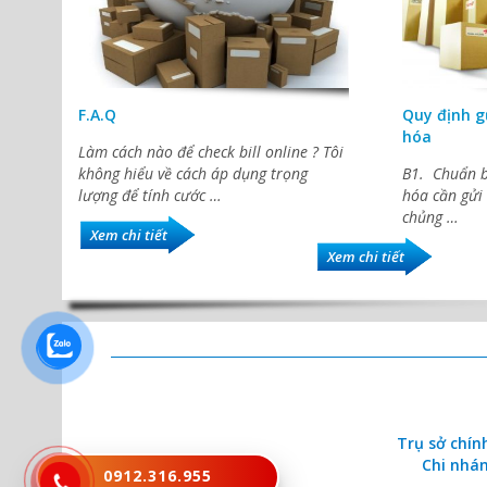
F.A.Q
Quy định g
hóa
Làm cách nào để check bill online ? Tôi
không hiểu về cách áp dụng trọng
B1. Chuẩn b
lượng để tính cước …
hóa cần gửi 
chủng …
Xem chi tiết
Xem chi tiết
Trụ sở chín
Chi nhán
0912.316.955