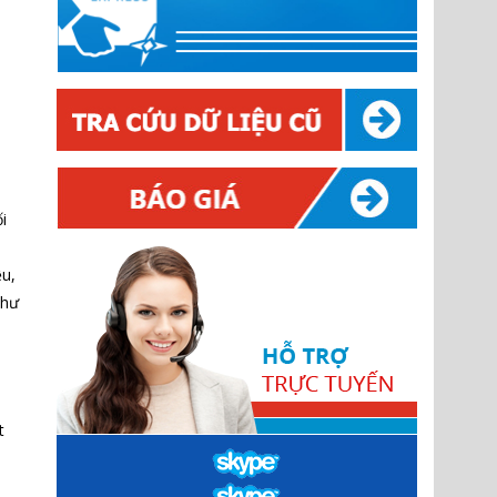
i
ệu,
 hư
t