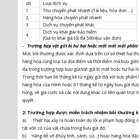
stt
Loại dịch vụ
1
Thư chuyển phát nhanh (Tài liệu, hóa đơn …)
2
Hàng hóa chuyển phát nhanh
3
Dịch vụ chuyển phát khác
Dịch vụ khai giá/ bảo hiểm
4
(Giá trị khai giá tối đa 50triệu/ vận đơn)
–
Trường hợp vật gửi bị hư hại hoặc mất mát một phần:
Mức bồi thường được xác định dựa trên cơ sở thiệt hại thự
hàng hóa cùng loại tại địa điểm và thời điểm mà bưu gửi
đa trong trường hợp bưu gửi/vật gửi bị mất hoặc hư hại h
Trong thời hạn 06 tháng kể từ ngày gửi đối với bưu phẩm t
hàng hóa của mình hoặc 01 tháng kể từ ngày bưu gửi được 
hỏng, về giá cước và các nội dung khác có liên quan trực t
quyết.
2: Trường hợp được miễn trách nhiệm bồi thường k
a) Thiệt hại xảy ra hoàn toàn do lỗi vi phạm hợp đồng c
tật vốn có của vật chứa trong bưu gửi đó;
b) Hàng dễ vỡ (thủy tinh, sành, sứ…) hoặc hàng hóa đặc b