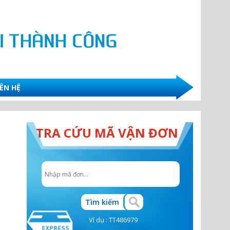
IÊN HỆ
TRA CỨU MÃ VẬN ĐƠN
Ví dụ : TT486979