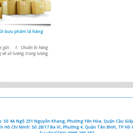
ửi bưu phẩm là hàng
ị gửi. 1. Chuẩn bị hàng
( về số lượng, trọng lượng,
CÔNG TY CỔ PHẦN VẬN CHUYỂN TRONG NƯỚC VÀ QUỐC TẾ T&
h: Số 4A Ngõ 251 Nguyễn Khang, Phường Yên Hòa, Quận Cầu Giấy
h Hồ Chí Minh: Số 28/17 Ba Vì, Phường 4, Quận Tân Bình, TP Hồ 
Tư vấn/CSKH: 0985.286.387